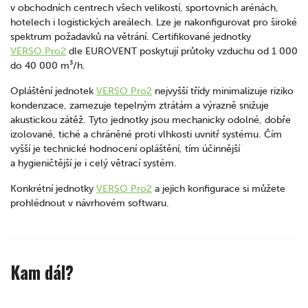
v obchodních centrech všech velikostí, sportovních arénách,
hotelech i logistických areálech. Lze je nakonfigurovat pro široké
spektrum požadavků na větrání. Certifikované jednotky
VERSO Pro2
dle EUROVENT poskytují průtoky vzduchu od 1 000
do 40 000 m³/h.
Opláštění jednotek
VERSO Pro2
nejvyšší třídy minimalizuje riziko
kondenzace, zamezuje tepelným ztrátám a výrazně snižuje
akustickou zátěž. Tyto jednotky jsou mechanicky odolné, dobře
izolované, tiché a chráněné proti vlhkosti uvnitř systému. Čím
vyšší je technické hodnocení opláštění, tím účinnější
a hygieničtější je i celý větrací systém.
Konkrétní jednotky
VERSO Pro2
a jejich konfigurace si můžete
prohlédnout v návrhovém softwaru.
Kam dál?