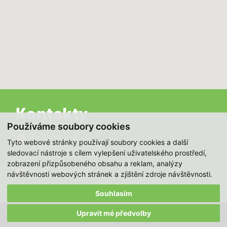
Kontakty
Používáme soubory cookies
Rekuvent s.r.o.
Tyto webové stránky používají soubory cookies a další
Kněžskodvorská 2632
sledovací nástroje s cílem vylepšení uživatelského prostředí,
370 04 České Budějovice
zobrazení přizpůsobeného obsahu a reklam, analýzy
info@rekuvent.cz
návštěvnosti webových stránek a zjištění zdroje návštěvnosti.
Souhlasím
Upravit mé předvolby
© 2018-2026, Rekuperace, vzduchotechnika, řízené větrání
All Rights Reserved.
Tvorba www S2 STUDIO