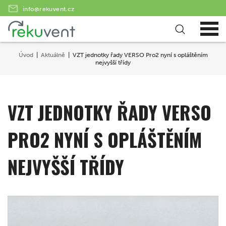
info@rekuvent.cz
Úvod
Aktuálně
VZT jednotky řady VERSO Pro2 nyní s opláštěním
nejvyšší třídy
VZT JEDNOTKY ŘADY VERSO
PRO2 NYNÍ S OPLÁŠTĚNÍM
NEJVYŠŠÍ TŘÍDY