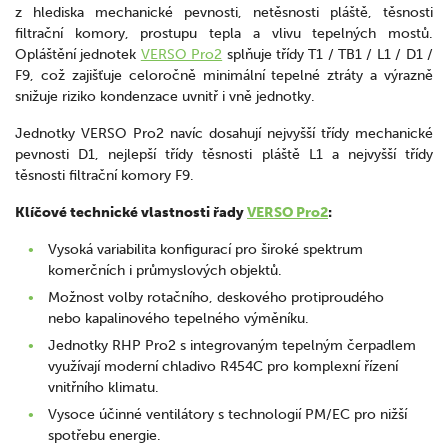
z hlediska mechanické pevnosti, netěsnosti pláště, těsnosti
filtrační komory, prostupu tepla a vlivu tepelných mostů.
Opláštění jednotek
VERSO Pro2
splňuje třídy T1 / TB1 / L1 / D1 /
F9, což zajišťuje celoročně minimální tepelné ztráty a výrazně
snižuje riziko kondenzace uvnitř i vně jednotky.
Jednotky VERSO Pro2 navíc dosahují nejvyšší třídy mechanické
pevnosti D1, nejlepší třídy těsnosti pláště L1 a nejvyšší třídy
těsnosti filtrační komory F9.
Klíčové technické vlastnosti řady
VERSO Pro2
:
Vysoká variabilita konfigurací pro široké spektrum
komerčních i průmyslových objektů.
Možnost volby rotačního, deskového protiproudého
nebo kapalinového tepelného výměníku.
Jednotky RHP Pro2 s integrovaným tepelným čerpadlem
využívají moderní chladivo R454C pro komplexní řízení
vnitřního klimatu.
Vysoce účinné ventilátory s technologií PM/EC pro nižší
spotřebu energie.