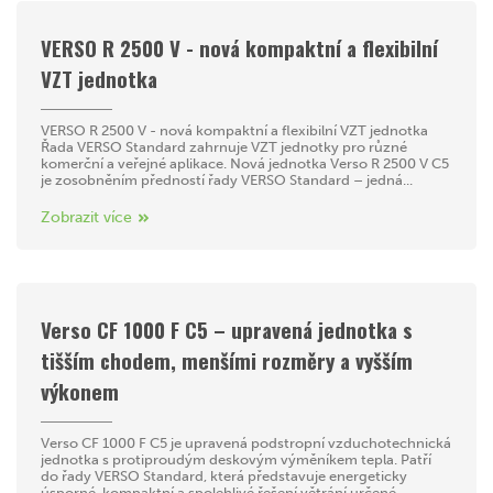
VERSO R 2500 V - nová kompaktní a flexibilní
VZT jednotka
VERSO R 2500 V - nová kompaktní a flexibilní VZT jednotka
Řada VERSO Standard zahrnuje VZT jednotky pro různé
komerční a veřejné aplikace. Nová jednotka Verso R 2500 V C5
je zosobněním předností řady VERSO Standard – jedná...
Zobrazit více
Verso CF 1000 F C5 – upravená jednotka s
tišším chodem, menšími rozměry a vyšším
výkonem
Verso CF 1000 F C5 je upravená podstropní vzduchotechnická
jednotka s protiproudým deskovým výměníkem tepla. Patří
do řady VERSO Standard, která představuje energeticky
úsporné, kompaktní a spolehlivé řešení větrání určené...