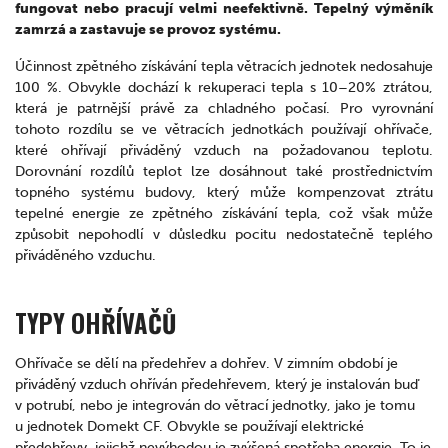
fungovat nebo pracují velmi neefektivně. Tepelný výměník
zamrzá a zastavuje se provoz systému.
Účinnost zpětného získávání tepla větracích jednotek nedosahuje
100 %. Obvykle dochází k rekuperaci tepla s 10–20% ztrátou,
která je patrnější právě za chladného počasí. Pro vyrovnání
tohoto rozdílu se ve větracích jednotkách používají ohřívače,
které ohřívají přiváděný vzduch na požadovanou teplotu.
Dorovnání rozdílů teplot lze dosáhnout také prostřednictvím
topného systému budovy, který může kompenzovat ztrátu
tepelné energie ze zpětného získávání tepla, což však může
způsobit nepohodlí v důsledku pocitu nedostatečně teplého
přiváděného vzduchu.
TYPY OHŘÍVAČŮ
Ohřívače se dělí na předehřev a dohřev. V zimním období je
přiváděný vzduch ohříván předehřevem, který je instalován buď
v potrubí, nebo je integrován do větrací jednotky, jako je tomu
u jednotek Domekt CF. Obvykle se používají elektrické
předehřevy, jejichž nevýhodou je zvýšená spotřeba energie. To je