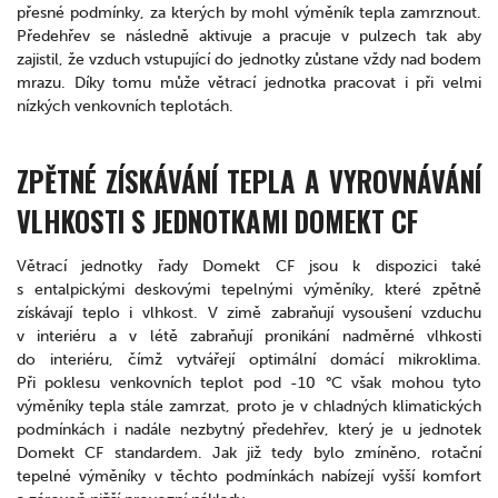
přesné podmínky, za kterých by mohl výměník tepla zamrznout.
Předehřev se následně aktivuje a pracuje v pulzech tak aby
zajistil, že vzduch vstupující do jednotky zůstane vždy nad bodem
mrazu. Díky tomu může větrací jednotka pracovat i při velmi
nízkých venkovních teplotách.
ZPĚTNÉ ZÍSKÁVÁNÍ TEPLA A VYROVNÁVÁNÍ
VLHKOSTI S JEDNOTKAMI DOMEKT CF
Větrací jednotky řady Domekt CF jsou k dispozici také
s entalpickými deskovými tepelnými výměníky, které zpětně
získávají teplo i vlhkost. V zimě zabraňují vysoušení vzduchu
v interiéru a v létě zabraňují pronikání nadměrné vlhkosti
do interiéru, čímž vytvářejí optimální domácí mikroklima.
Při poklesu venkovních teplot pod -10 °C však mohou tyto
výměníky tepla stále zamrzat, proto je v chladných klimatických
podmínkách i nadále nezbytný předehřev, který je u jednotek
Domekt CF standardem. Jak již tedy bylo zmíněno, rotační
tepelné výměníky v těchto podmínkách nabízejí vyšší komfort