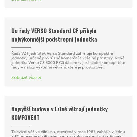
Do řady VERSO Standard CF přibyla
nejvýkonnější podstropní jednotka
Řada VZT jednotek Verso Standard zahrnuje kompaktní
jednotky určené pro různé komerční a veřejné prostory. Nová
jednotka Verso CF 3000 F C5 dále rozvíjí základní koncept této
řady – nabízí výkonné větrání, které je prostorově...
Zobrazit více
Nejvyšší budovu v Litvě větrají jednotky
KOMFOVENT
Televizní věž ve Vilniusu, otevřená v roce 1981, zahájila v lednu
2021 – přesně po 40 letech – rozsáhlou rekonstrukci. Projekt