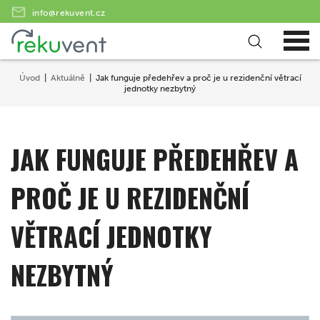
info@rekuvent.cz
Úvod
Aktuálně
Jak funguje předehřev a proč je u rezidenční větrací
jednotky nezbytný
JAK FUNGUJE PŘEDEHŘEV A
PROČ JE U REZIDENČNÍ
VĚTRACÍ JEDNOTKY
NEZBYTNÝ