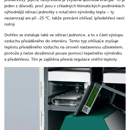
jeden z důvodů, proč jsou v chladných klimatických podmínkách
výhodnější větrací jednotky s rotačními výměníky tepla – ty
nezamrzají ani při -25 °C, takže primární ohřívač (předehřev) není
nutný.
Dohřev se instaluje také ve větrací jednotce, a to v části výstupu
vzduchu přiváděného do interiéru. Tento typ ohřívače zvyšuje
teplotu přiváděného vzduchu na úroveň nastavenou uživatelem,
protože ji nelze dosáhnout pouze pomocí tepelného výměníku
a předehřevu. Tím je zajištěna přesná regulace vnitřní teploty.