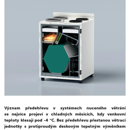
Význam předehřevu v systémech nuceného větrání
se nejvíce projeví v chladných měsících, kdy venkovní
teploty klesají pod -4 °C. Bez předehřevu přestanou větrací
jednotky s protiproudým deskovým tepelným výměníkem