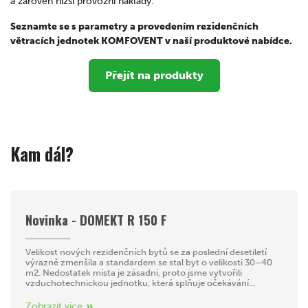
a zároveň nižší provozní náklady.
Seznamte se s parametry a provedením rezidenčních
větracích jednotek KOMFOVENT v naší produktové nabídce.
Přejít na produkty
Kam dál?
Novinka - DOMEKT R 150 F
Velikost nových rezidenčních bytů se za poslední desetiletí
výrazně zmenšila a standardem se stal byt o velikosti 30–40
m2. Nedostatek místa je zásadní, proto jsme vytvořili
vzduchotechnickou jednotku, která splňuje očekávání...
Zobrazit více