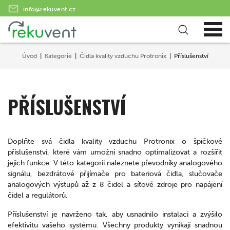
info@rekuvent.cz
Úvod
Kategorie
Čidla kvality vzduchu Protronix
Příslušenství
PŘÍSLUŠENSTVÍ
Doplňte svá čidla kvality vzduchu Protronix o špičkové
příslušenství, které vám umožní snadno optimalizovat a rozšířit
jejich funkce. V této kategorii naleznete převodníky analogového
signálu, bezdrátové přijímače pro bateriová čidla, slučovače
analogových výstupů až z 8 čidel a síťové zdroje pro napájení
čidel a regulátorů.
Příslušenství je navrženo tak, aby usnadnilo instalaci a zvýšilo
efektivitu vašeho systému. Všechny produkty vynikají snadnou