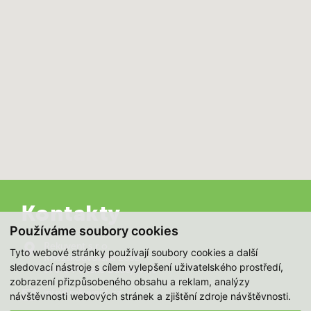
Kontakty
Používáme soubory cookies
Rekuvent s.r.o.
Tyto webové stránky používají soubory cookies a další
Kněžskodvorská 2632
sledovací nástroje s cílem vylepšení uživatelského prostředí,
370 04 České Budějovice
zobrazení přizpůsobeného obsahu a reklam, analýzy
info@rekuvent.cz
návštěvnosti webových stránek a zjištění zdroje návštěvnosti.