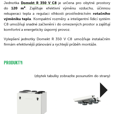
Jednotka
Domekt R 350 V C8
je určena pro obytné prostory
do
120 m²
. Zajišťuje efektivní výměnu vzduchu, účinnou
rekuperaci tepla a regulaci vlhkosti prostřednictvím
rotačního
výměníku tepla
. Kompaktní rozměry a inteligentní řídicí systém
C8 umožňují snadné začlenění i do omezených prostor a zajišťují
komfortní a energeticky úsporný provoz.
Vylepšení jednotky Domekt R 350 V C8 umožňuje instalačním
firmám efektivnější plánování a rychlejší průběh montáže.
PRODUKTY:
(zbytek tabulky zobrazíte posunutím do strany)