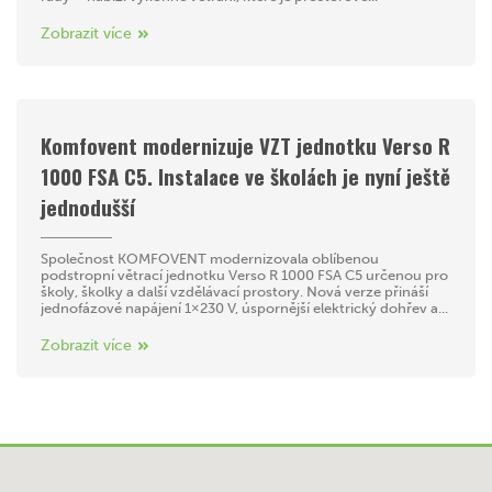
Zobrazit více
Komfovent modernizuje VZT jednotku Verso R
1000 FSA C5. Instalace ve školách je nyní ještě
jednodušší
Společnost KOMFOVENT modernizovala oblíbenou
podstropní větrací jednotku Verso R 1000 FSA C5 určenou pro
školy, školky a další vzdělávací prostory. Nová verze přináší
jednofázové napájení 1×230 V, úspornější elektrický dohřev a...
Zobrazit více