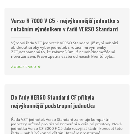
Verso R 7000 V C5 - nejvýkonnější jednotka s
rotačním výměníkem v řadě VERSO Standard
Výrobní řada VZT jednotek VERSO Standard již nyní nabbízí
abídnout široký výběr jednotek s rotačními výměníky
ZZT,neznamená to, že zákazníkům již nenabídnemežádná
nová zařízení. Právě zpětná vazba od našich klientů byla...
Zobrazit více
Do řady VERSO Standard CF přibyla
nejvýkonnější podstropní jednotka
Řada VZT jednotek Verso Standard zahrnuje kompaktní
jednotky určené pro různé komerční a veřejné prostory. Nová
jednotka Verso CF 3000 F C5 dále rozvíjí základní koncept této
řady – nabízí výkonné větrání, které je prostorově...