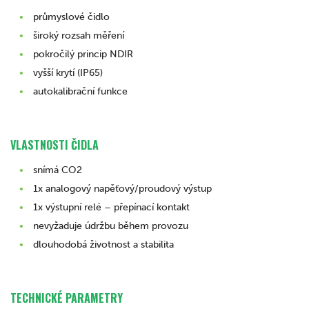
průmyslové čidlo
široký rozsah měření
pokročilý princip NDIR
vyšší krytí (IP65)
autokalibrační funkce
VLASTNOSTI ČIDLA
snímá CO2
1x analogový napěťový/proudový výstup
1x výstupní relé – přepínací kontakt
nevyžaduje údržbu během provozu
dlouhodobá životnost a stabilita
TECHNICKÉ PARAMETRY