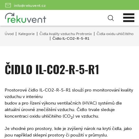
info@rekuvent.cz
Úvod
Kategorie
Čidla kvality vzduchu Protronix
Čidla oxidu uhličitého
Čidlo IL-CO2-R-5-R1
ČIDLO IL-CO2-R-5-R1
Prostorové čidlo IL-CO2-R-5-R1 slouží pro monitorování kvality
vzduchu v interiéru
budov a pro řízení výkonu ventilačních (HVAC) systémů dle
aktuální úrovně znečištění vzduchu. Čidlo trvale sleduje
koncentraci oxidu uhličitého (CO
) ve vzduchu.
2
Je vhodné pro prostory, kde je zvýšený nárok na krytí čidla, jako
jsou například sklepní prostory či použití v průmyslu.