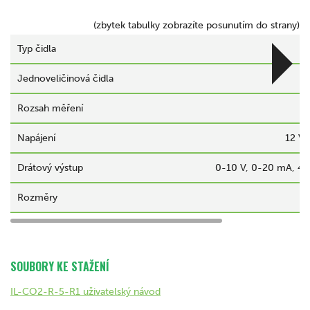
(zbytek tabulky zobrazíte posunutím do strany)
Typ čidla
Jednoveličinová čidla
Rozsah měření
Napájení
12 V
Drátový výstup
0-10 V, 0-20 mA, 4-
Rozměry
SOUBORY KE STAŽENÍ
IL-CO2-R-5-R1 uživatelský návod