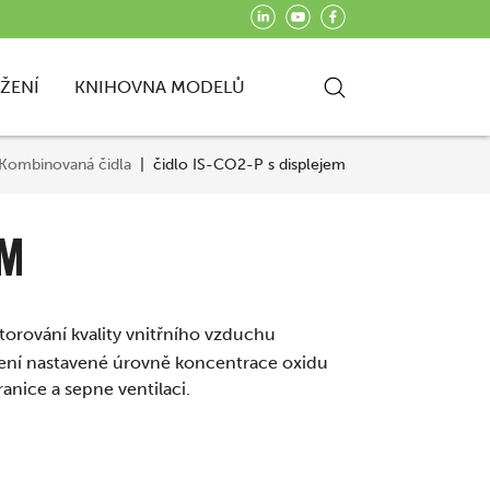
AŽENÍ
KNIHOVNA MODELŮ
Kombinovaná čidla
čidlo IS-CO2-P s displejem
EM
torování kvality vnitřního vzduchu
kročení nastavené úrovně koncentrace oxidu
anice a sepne ventilaci.