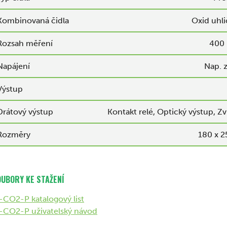
Kombinovaná čidla
Oxid uhli
Rozsah měření
400 
Napájení
Nap. z
Výstup
Drátový výstup
Kontakt relé, Optický výstup, Z
Rozměry
180 x 2
UBORY KE STAŽENÍ
-CO2-P katalogový list
S-CO2-P uživatelský návod