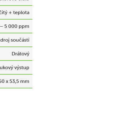
čitý + teplota
– 5 000 ppm
droj součástí
Drátový
vukový výstup
50 x 53,5 mm