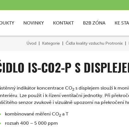
DUKTY
NOVINKY
KONTAKT
B2B ZÓNA
KE ST
Úvod
Kategorie
Čidla kvality vzduchu Protronix
ČIDLO IS-CO2-P S DISPLEJ
ástěnný indikátor koncentrace CO
s displejem slouží k moni
2
interiéru. Lze použít i k řízení ventilační jednotky. Při pře
ličitého senzor zvukově i vizuálně upozorní na překročení hr
kombinované měření CO
a T
2
rozsah 400 – 5 000 ppm