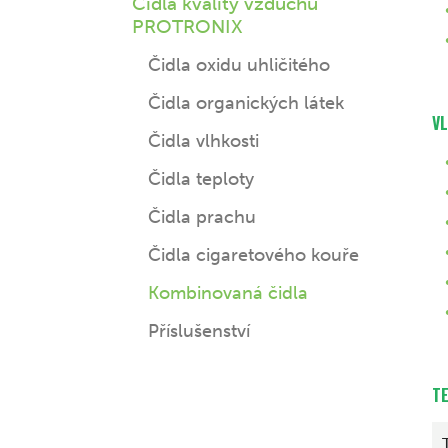
Čidla kvality vzduchu
PROTRONIX
Čidla oxidu uhličitého
Čidla organických látek
V
Čidla vlhkosti
Čidla teploty
Čidla prachu
Čidla cigaretového kouře
Kombinovaná čidla
Příslušenství
T