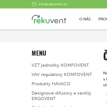
info@rekuvent.cz
O NÁS
PRO
MENU
VZT jednotky KOMFOVENT
N
VAV regulátory KOMFOVENT
v 
Produkty HAVACO
uh
Designové difuzory a ventily
ERGOVENT