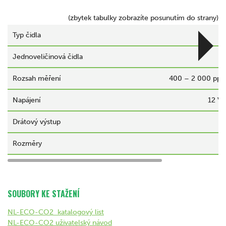
(zbytek tabulky zobrazíte posunutím do strany)
Typ čidla
Jednoveličinová čidla
Rozsah měření
400 – 2 000 ppm
Napájení
12 V
Drátový výstup
Rozměry
SOUBORY KE STAŽENÍ
NL-ECO-CO2 katalogový list
NL-ECO-CO2 uživatelský návod