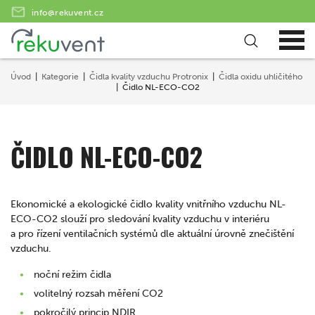
info@rekuvent.cz
Úvod
Kategorie
Čidla kvality vzduchu Protronix
Čidla oxidu uhličitého
Čidlo NL-ECO-CO2
ČIDLO NL-ECO-CO2
Ekonomické a ekologické čidlo kvality vnitřního vzduchu NL-
ECO-CO2 slouží pro sledování kvality vzduchu v interiéru
a pro řízení ventilačních systémů dle aktuální úrovně znečištění
vzduchu.
noční režim čidla
volitelný rozsah měření CO2
pokročilý princip NDIR