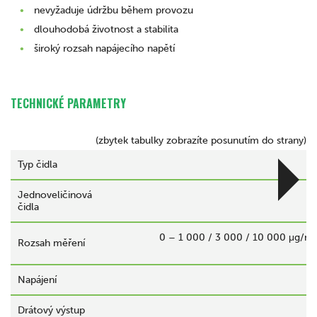
nevyžaduje údržbu během provozu
dlouhodobá životnost a stabilita
široký rozsah napájecího napětí
TECHNICKÉ PARAMETRY
(zbytek tabulky zobrazíte posunutím do strany)
Typ čidla
Jednoveličinová
čidla
0 – 1 000 / 3 000 / 10 000 μg/m
Rozsah měření
Napájení
Drátový výstup