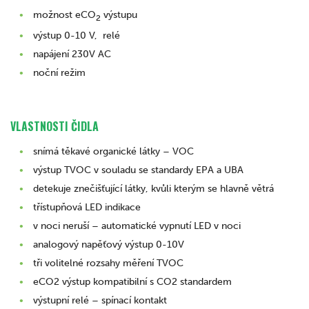
možnost eCO
výstupu
2
výstup 0-10 V, relé
napájení 230V AC
noční režim
VLASTNOSTI ČIDLA
snímá těkavé organické látky – VOC
výstup TVOC v souladu se standardy EPA a UBA
detekuje znečišťující látky, kvůli kterým se hlavně větrá
třístupňová LED indikace
v noci neruší – automatické vypnutí LED v noci
analogový napěťový výstup 0-10V
tři volitelné rozsahy měření TVOC
eCO2 výstup kompatibilní s CO2 standardem
výstupní relé – spínací kontakt