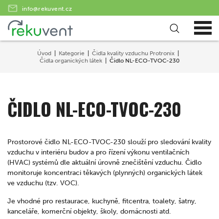
info@rekuvent.cz
Úvod
Kategorie
Čidla kvality vzduchu Protronix
Čidla organických látek
Čidlo NL-ECO-TVOC-230
ČIDLO NL-ECO-TVOC-230
Prostorové čidlo NL-ECO-TVOC-230 slouží pro sledování kvality
vzduchu v interiéru budov a pro řízení výkonu ventilačních
(HVAC) systémů dle aktuální úrovně znečištění vzduchu. Čidlo
monitoruje koncentraci těkavých (plynných) organických látek
ve vzduchu (tzv. VOC).
Je vhodné pro restaurace, kuchyně, fitcentra, toalety, šatny,
kanceláře, komerční objekty, školy, domácnosti atd.