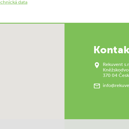
chnická data
Kontak
Rekuvent s.r
Kněžskodvo
370 04 Česk
info@rekuve