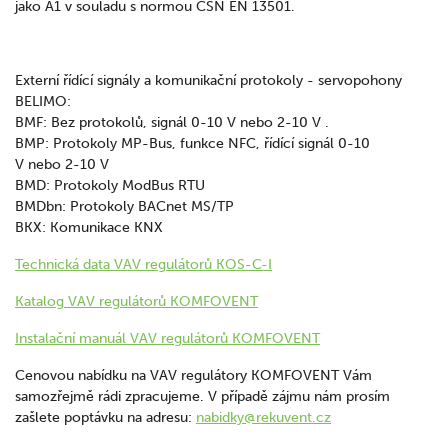
jako A1 v souladu s normou ČSN EN 13501.
Externí řídící signály a komunikační protokoly - servopohony
BELIMO:
BMF: Bez protokolů, signál 0-10 V nebo 2-10 V .
BMP: Protokoly MP-Bus, funkce NFC, řídící signál 0-10
V nebo 2-10 V
BMD: Protokoly ModBus RTU
BMDbn: Protokoly BACnet MS/TP
BKX: Komunikace KNX
Technická data VAV regulátorů KOS-C-I
Katalog VAV regulátorů KOMFOVENT
Instalační manuál VAV regulátorů KOMFOVENT
Cenovou nabídku na VAV regulátory KOMFOVENT Vám
samozřejmě rádi zpracujeme. V případě zájmu nám prosím
zašlete poptávku na adresu:
nabidky@rekuvent.cz