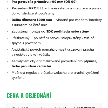
Pro potrubí o průměru ⌀ 90 mm (DN 90)
Provedení PROFILE
– lineární štěrbina integrovaná přímo
do konstrukce stropu/stěny
Délka difuzoru 1000 mm
– vhodné pro moderní interiéry
s důrazem na čisté linie
Zapuštěná montáž do
SDK podhledu nebo stěny
Přetíratelný – po nátěru barvou stropu/stěny vizuálně
splyne s povrchem
Antistatický povrch pomáhá omezit usazování prachu
a nečistot v okolí vyústky
Aerodynamicky optimalizované provedení pro
plynulé,
tiché proudění vzduchu
Možnost regulace průtoku vzduchu pro snadné vyvážení
systému
CENA A OBJEDNÁNÍ