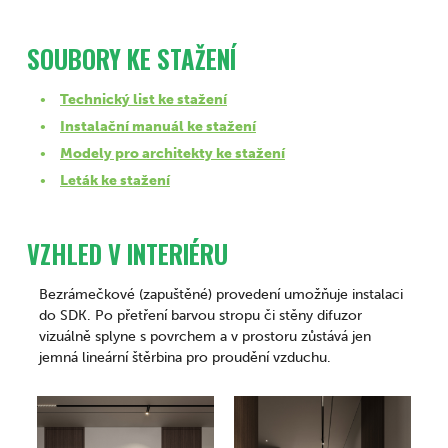
SOUBORY KE STAŽENÍ
Technický list ke stažení
Instalační manuál ke stažení
Modely pro architekty ke stažení
Leták ke stažení
VZHLED V INTERIÉRU
Bezrámečkové (zapuštěné) provedení umožňuje instalaci
do SDK. Po přetření barvou stropu či stěny difuzor
vizuálně splyne s povrchem a v prostoru zůstává jen
jemná lineární štěrbina pro proudění vzduchu.