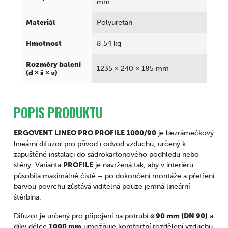
mm
Materiál
Polyuretan
Hmotnost
8,54 kg
Rozměry balení
1235 × 240 × 185 mm
(d × š × v)
POPIS PRODUKTU
ERGOVENT LINEO PRO PROFILE 1000/90
je bezrámečkový
lineární difuzor pro přívod i odvod vzduchu, určený k
zapuštěné instalaci do sádrokartonového podhledu nebo
stěny. Varianta
PROFILE
je navržená tak, aby v interiéru
působila maximálně čistě – po dokončení montáže a přetření
barvou povrchu zůstává viditelná pouze jemná lineární
štěrbina.
Difuzor je určený pro připojení na potrubí
⌀ 90 mm (DN 90)
a
díky délce
1000 mm
umožňuje komfortní rozdělení vzduchu