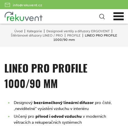
info@rekuvent.cz
Úvod
Kategorie
Designové ventily a difuzory ERGOVENT
Štěrbinové difuzory LINEO / PRO
PROFILE
LINEO PRO PROFILE
1000/90 mm
LINEO PRO PROFILE
1000/90 MM
Designový
bezrámečkový lineární difuzor
pro čisté,
„neviditelné“ vyústění vzduchu v interiéru
Určený pro
přívod i odvod vzduchu
v moderních
větracích a rekuperačních systémech