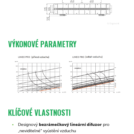
VÝKONOVÉ PARAMETRY
KLÍČOVÉ VLASTNOSTI
Designový
bezrámečkový lineární difuzor
pro
„neviditelné“ vyústění vzduchu