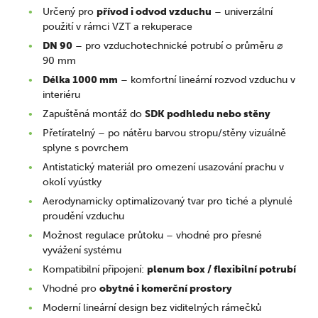
Určený pro
přívod i odvod vzduchu
– univerzální
použití v rámci VZT a rekuperace
DN 90
– pro vzduchotechnické potrubí o průměru ⌀
90 mm
Délka 1000 mm
– komfortní lineární rozvod vzduchu v
interiéru
Zapuštěná montáž do
SDK podhledu nebo stěny
Přetíratelný – po nátěru barvou stropu/stěny vizuálně
splyne s povrchem
Antistatický materiál pro omezení usazování prachu v
okolí vyústky
Aerodynamicky optimalizovaný tvar pro tiché a plynulé
proudění vzduchu
Možnost regulace průtoku – vhodné pro přesné
vyvážení systému
Kompatibilní připojení:
plenum box / flexibilní potrubí
Vhodné pro
obytné i komerční prostory
Moderní lineární design bez viditelných rámečků