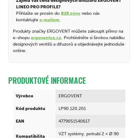
Zajímá Vás cena designových difuzorů ERGOVENT
LINEO PRO PROFILE?
Přihlašte se prosím do
B2B zóny
nebo nás
kontaktujte
e-mailem
.
Produkty značky ERGOVENT můžete zakoupit přímo na
e-shopu
ergoventcz.cz
. Prohlédněte si širokou nabídku
designových ventilů a difuzorů a objednávejte jednoduše
online.
PRODUKTOVÉ INFORMACE
Výrobce
ERGOVENT
Kód produktu
LP90.120.201
EAN
4779051540617
VZT systémy, potrubí 2 × Ø 90
Kompatibilita