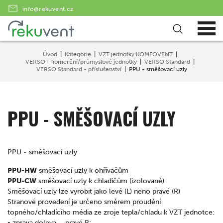
info@rekuvent.cz
Úvod
Kategorie
VZT jednotky KOMFOVENT
VERSO - komerční/průmyslové jednotky
VERSO Standard
VERSO Standard - příslušenství
PPU - směšovací uzly
PPU - SMĚŠOVACÍ UZLY
PPU - směšovací uzly
PPU-HW
směšovací uzly k ohřívačům
PPU-CW
směšovací uzly k chladičům (izolované)
Směšovací uzly lze vyrobit jako levé (L) neno pravé (R)
Stranové provedení je určeno směrem proudění
topného/chladícího média ze zroje tepla/chladu k VZT jednotce:
• zprava doleva – pravé R;