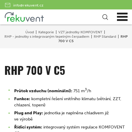
info@rekuvent.cz
Úvod
Kategorie
VZT jednotky KOMFOVENT
RHP - jednotky s integrovaným tepelným čerpadlem
RHP Standard
RHP
700 V C5
RHP 700 V C5
3
Průtok vzduchu (nominální):
751 m
/h
Funkce:
kompletní řešení vnitřního klimatu (větrání, ZZT,
chlazení, topení)
Plug and Play:
jednotka je naplněna chladivem již
ve výrobě
Řídicí systém:
integrovaný systém regulace KOMFOVENT