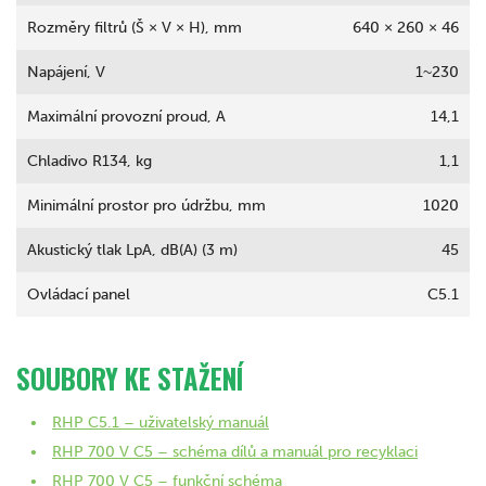
Rozměry filtrů (Š × V × H), mm
640 × 260 × 46
Napájení, V
1~230
Maximální provozní proud, A
14,1
Chladivo R134, kg
1,1
Minimální prostor pro údržbu, mm
1020
Akustický tlak LpA, dB(A) (3 m)
45
Ovládací panel
C5.1
SOUBORY KE STAŽENÍ
RHP C5.1 – uživatelský manuál
RHP 700 V C5 – schéma dílů a manuál pro recyklaci
RHP 700 V C5 – funkční schéma