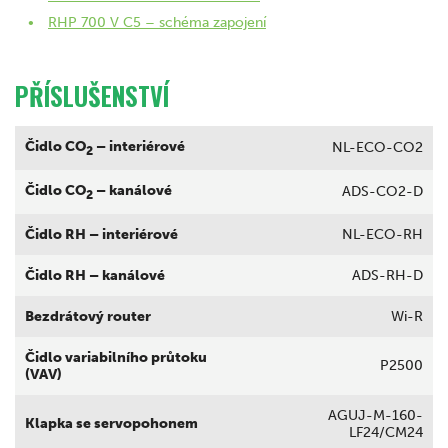
RHP 700 V C5 – schéma zapojení
PŘÍSLUŠENSTVÍ
Čidlo CO
– interiérové
NL-ECO-CO2
2
Čidlo CO
– kanálové
ADS-CO2-D
2
Čidlo RH – interiérové
NL-ECO-RH
Čidlo RH – kanálové
ADS-RH-D
Bezdrátový router
Wi-R
Čidlo variabilního průtoku
P2500
(VAV)
AGUJ-M-160-
Klapka se servopohonem
LF24/CM24