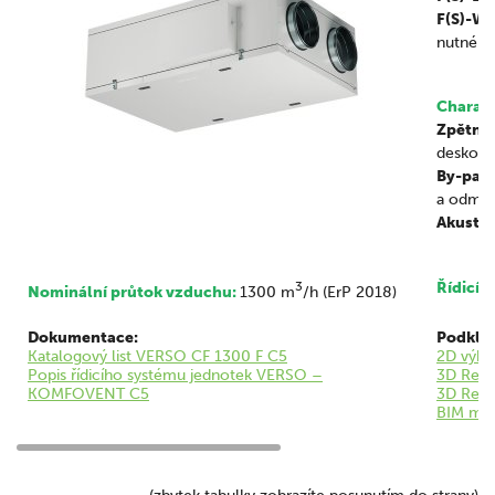
F(S)-W
nutné o
Charakt
Zpětné 
deskový
By-pass
a odmra
Akustik
3
Řídicí 
Nominální průtok vzduchu:
1300 m
/h (ErP 2018)
Dokumentace:
Podklad
Katalogový list VERSO CF 1300 F C5
2D výkr
Popis řídicího systému jednotek VERSO –
3D Revi
KOMFOVENT C5
3D Revi
BIM mod