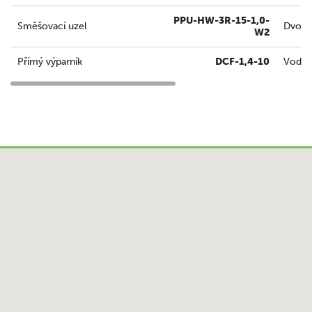
PPU-HW-3R-15-1,0-
Směšovací uzel
Dvouce
W2
Přímý výparník
DCF-1,4-10
Vodní 