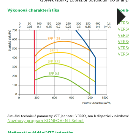
(zbytek tabulky zobrazíte posunutím do strany)
Výkonová charakteristika
Soubory
VERSO C
VERSO S
VERSO C
VERSO 
VERSO C
VERSO C
Aktuální technické parametry VZT jednotek VERSO jsou k dispozici v návrhovém
Návrhový program KOMFOVENT Select
Možnosti ovládání VZT jednotky