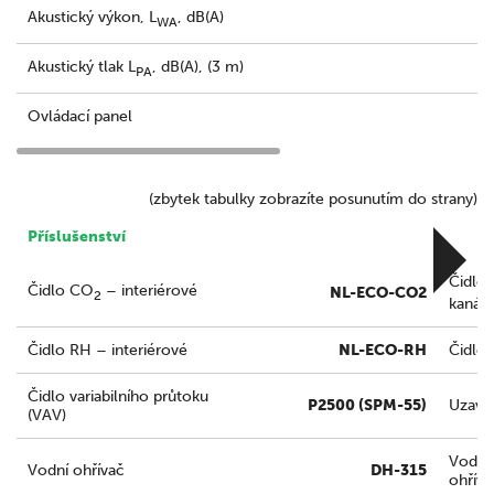
Akustický výkon, L
, dB(A)
WA
Akustický tlak L
, dB(A), (3 m)
PA
Ovládací panel
(zbytek tabulky zobrazíte posunutím do strany)
Příslušenství
Čidlo
Čidlo CO
– interiérové
NL-ECO-CO2
2
kanál
Čidlo RH – interiérové
NL-ECO-RH
Čidlo
Čidlo variabilního průtoku
P2500 (SPM-55)
Uzavír
(VAV)
Vodní
Vodní ohřívač
DH-315
ohříva