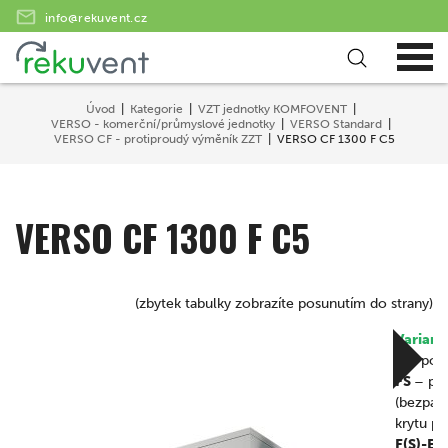
info@rekuvent.cz
Úvod
Kategorie
VZT jednotky KOMFOVENT
VERSO - komerční/průmyslové jednotky
VERSO Standard
VERSO CF - protiproudý výměník ZZT
VERSO CF 1300 F C5
VERSO CF 1300 F C5
(zbytek tabulky zobrazíte posunutím do strany)
Variant
F
– pods
FS
– pod
(bezpant
krytu p
F(S)-E
–