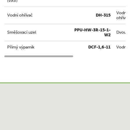
(VAV)
Vodní
Vodní ohřívač
DH-315
ohřívač
PPU-HW-3R-15-1-
Směšovací uzel
Dvouce
W2
Přímý výparník
DCF-1,6-11
Vodní c