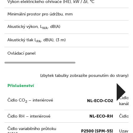
Výkon elektrického ohřívače (HE), kW / ∆t, °C
Minimální prostor pro údržbu, mm
Akustický výkon, L
, dB(A)
WA
Akustický tlak L
, dB(A), (3 m)
PA
Ovládací panel
(zbytek tabulky zobrazíte posunutím do strany)
Příslušenství
Čidlo 
Čidlo CO
– interiérové
NL-ECO-CO2
2
kanálo
Čidlo RH – interiérové
NL-ECO-RH
Čidlo 
Čidlo variabilního průtoku
P2500 (SPM-55)
Uzavíra