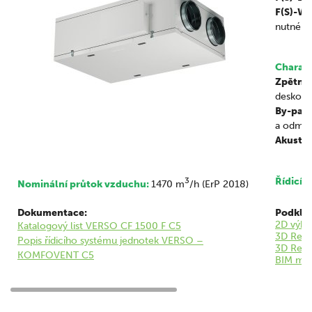
F(S)-W
nutné o
Charakt
Zpětné 
deskový
By-pass
a odmra
Akustik
3
Řídicí 
Nominální průtok vzduchu:
1470 m
/h (ErP 2018)
Dokumentace:
Podklad
2D výkr
Katalogový list VERSO CF 1500 F C5
3D Revi
Popis řídicího systému jednotek VERSO –
3D Revi
KOMFOVENT C5
BIM mod