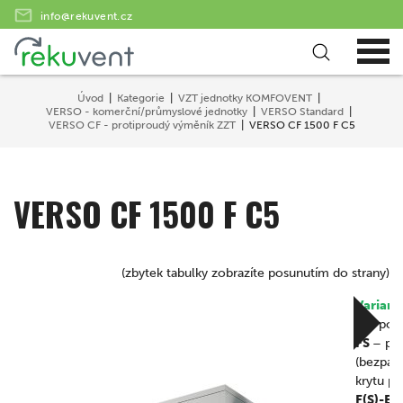
info@rekuvent.cz
Úvod
Kategorie
VZT jednotky KOMFOVENT
VERSO - komerční/průmyslové jednotky
VERSO Standard
VERSO CF - protiproudý výměník ZZT
VERSO CF 1500 F C5
VERSO CF 1500 F C5
(zbytek tabulky zobrazíte posunutím do strany)
Variant
F
– pods
FS
– pod
(bezpant
krytu p
F(S)-E
–