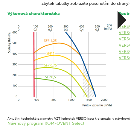
(zbytek tabulky zobrazíte posunutím do strany)
Výkonová charakteristika
Soubory
VERSO C
VERSO S
VERSO C
VERSO 
VERSO C
VERSO C
Aktuální technické parametry VZT jednotek VERSO jsou k dispozici v návrhovém
Návrhový program KOMFOVENT Select