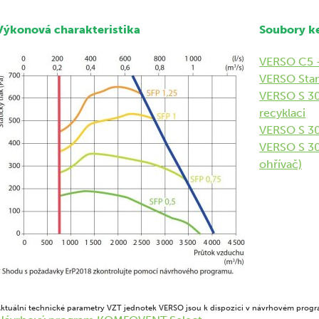
Výkonová charakteristika
Soubory ke
VERSO C5 –
VERSO Stan
VERSO S 30
recyklaci
VERSO S 30
VERSO S 30
ohřívač)
ktuální technické parametry VZT jednotek VERSO jsou k dispozici v návrhovém prog