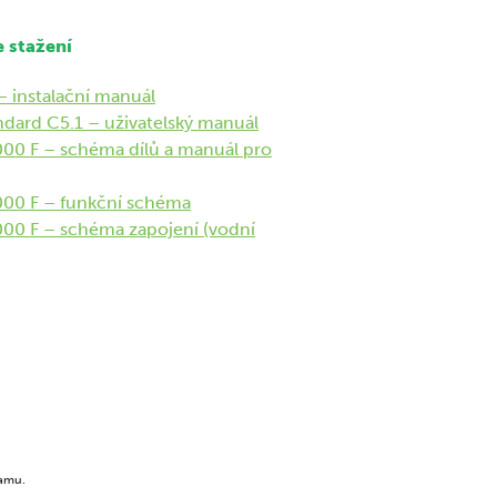
 stažení
 instalační manuál
dard C5.1 – uživatelský manuál
00 F – schéma dílů a manuál pro
00 F – funkční schéma
00 F – schéma zapojení (vodní
ramu.