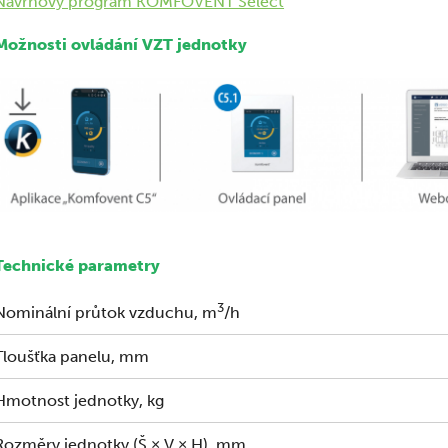
Návrhový program KOMFOVENT Select
Možnosti ovládání VZT jednotky
Technické parametry
3
Nominální průtok vzduchu, m
/h
Tloušťka panelu, mm
Hmotnost jednotky, kg
Rozměry jednotky (Š × V × H), mm