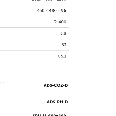
450 × 480 × 96
3~400
3,8
53
C5.1
–
2
ADS-CO2-D
 –
ADS-RH-D
SRU-M-600x400-