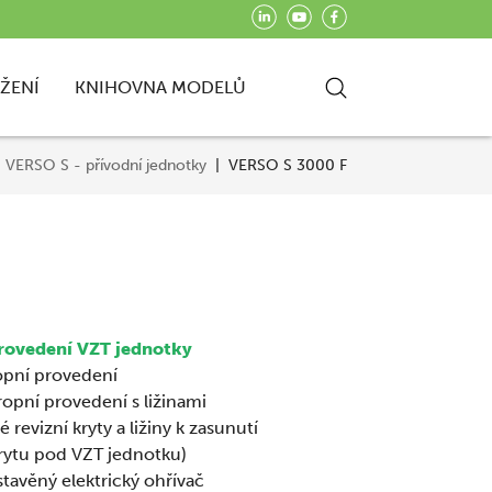
AŽENÍ
KNIHOVNA MODELŮ
VERSO S - přívodní jednotky
VERSO S 3000 F
rovedení VZT jednotky
pní provedení
opní provedení s ližinami
 revizní kryty a ližiny k zasunutí
krytu pod VZT jednotku)
tavěný elektrický ohřívač