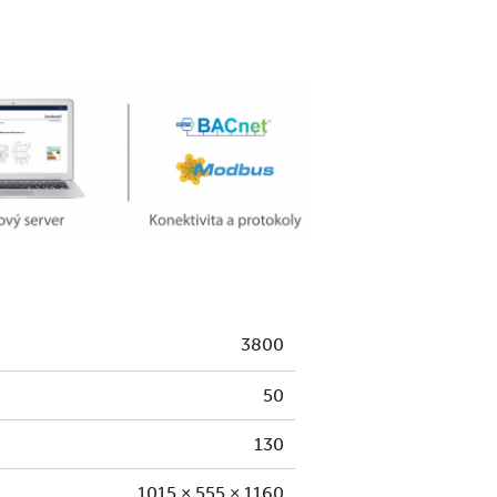
3800
50
130
1015 × 555 × 1160