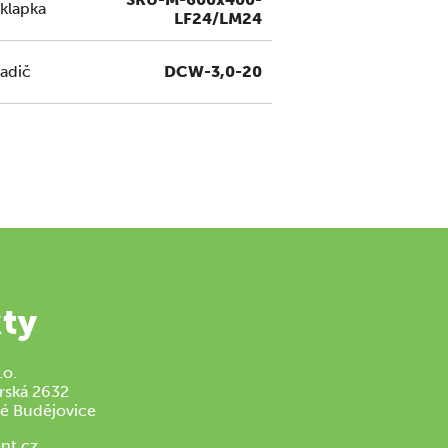
 klapka
LF24/LM24
adič
DCW-3,0-20
ty
.o.
rská 2632
é Budějovice
nt.cz