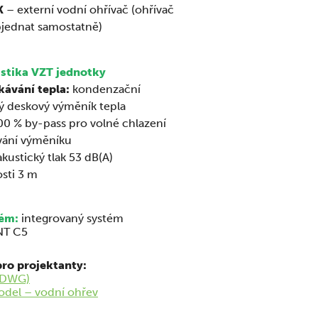
K
– externí vodní ohřívač (ohřívač
bjednat samostatně)
stika VZT jednotky
kávání tepla:
kondenzační
ý deskový výměník tepla
0 % by-pass pro volné chlazení
vání výměníku
kustický tlak 53 dB(A)
sti 3 m
tém:
integrovaný systém
T C5
ro projektanty:
(DWG)
odel – vodní ohřev