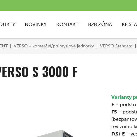
DUKTY
NOVINKY
KONTAKT
B2B ZÓNA
KE ST
VENT
VERSO - komerční/průmyslové jednotky
VERSO Standard
VERSO S 3000 F
Varianty p
F
– podstro
FS
– podstr
(bezpantové
revizního 
F(S)-E
– ves