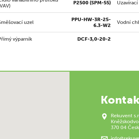
P2500 (SPM-55)
Uzavírací
(VAV)
PPU-HW-3R-25-
Směšovací uzel
Vodní chl
6.3-W2
Přímý výparník
DCF-3,0-20-2
Kontak
Rekuvent s.r
Kněžskodvo
370 04 Česk
info@rekuve