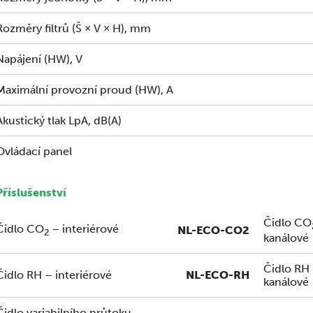
Rozměry filtrů (Š × V × H), mm
Napájení (HW), V
Maximální provozní proud (HW), A
Akustický tlak LpA, dB(A)
Ovládací panel
Příslušenství
Čidlo CO
Čidlo CO
– interiérové
NL-ECO-CO2
2
kanálové
Čidlo RH
Čidlo RH – interiérové
NL-ECO-RH
kanálové
Čidlo variabilního průtoku