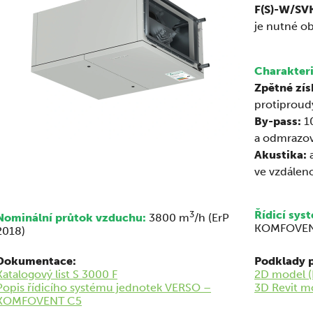
F(S)-W/SV
je nutné o
Charakteri
Zpětné zís
protiproud
By-pass:
10
a odmrazo
Akustika:
a
ve vzdáleno
3
Řídicí sys
Nominální průtok vzduchu:
3800 m
/h (ErP
KOMFOVEN
2018)
Dokumentace:
Podklady p
Katalogový list S 3000 F
2D model 
Popis řídicího systému jednotek VERSO –
3D Revit m
KOMFOVENT C5